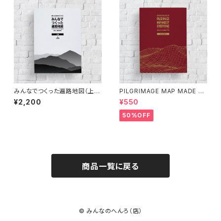
みんなでつくった遍路地図（上
PILGRIMAGE MAP MADE BY
巻）第3版
EVERYONE (VOLUME 3)
¥2,200
¥550
50%OFF
商品一覧に戻る
© みんなのへんろ（店）