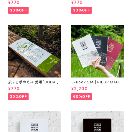
O」
N」
¥770
¥770
30%OFF
30%OFF
旅する手ぬぐい・愛媛「BODAI」
3-Book Set | PILGRIMAGE
MAP MADE BY EVERYONE
¥770
¥2,200
(Vol.1, Vol.2, Vol.3)《60%OF
F》
30%OFF
60%OFF