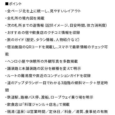
■ポイント
・全ページ北を上に統一し、見やすいレイアウト
・全札所の境内図を掲載
・次の札所までの道情報（起伏イメージ、目安時間、体力消耗度）
・おすすめの宿や飲食店のクチコミ情報を収録
・旅のガイド（歴史、タウン情報、人物紹介など）
・宿泊施設のQRコードを掲載し、スマホで最新情報のチェック可
能
・ヘンロ小屋や休憩所の外観写真を多数掲載
・舗装路と未舗装路の区分を線種を変えて明示
・ルートの難易度や直近のコンディションガイドを収録
・道のアップダウンが一目でわかる3段階の傾斜マーク＋想定時
間
・鉄道駅、路線バス停、渡船、ロープウェイ乗り場を明示
・飲食店は「料理ジャンル＋店名」で掲載
・銭湯（温泉）は営業時間／定休日／料金／湯質、食事処の有無