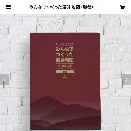
みんなでつくった遍路地図（別巻）第3
版 | みんなのへんろ（店）