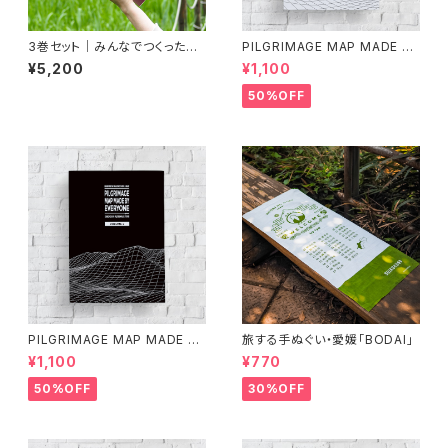
3巻セット｜みんなでつくった遍
PILGRIMAGE MAP MADE BY
路地図（上巻･下巻･別巻）第3版
EVERYONE (VOLUME 1)
¥5,200
¥1,100
《300円OFF》
50%OFF
PILGRIMAGE MAP MADE BY
旅する手ぬぐい・愛媛「BODAI」
EVERYONE (VOLUME 2)
¥1,100
¥770
50%OFF
30%OFF