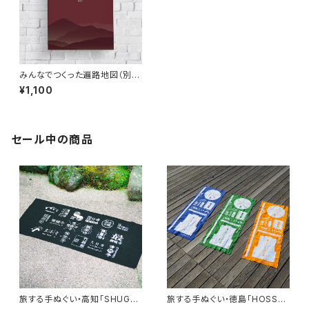
みんなでつくった遍路地図（別
巻）第3版
¥1,100
セール中の商品
旅する手ぬぐい・高知「SHUGY
旅する手ぬぐい・徳島「HOSSHI