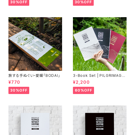
30%OFF
30%OFF
旅する手ぬぐい・愛媛「BODAI」
3-Book Set | PILGRIMAGE
MAP MADE BY EVERYONE
¥770
¥2,200
(Vol.1, Vol.2, Vol.3)《60%OF
F》
30%OFF
60%OFF