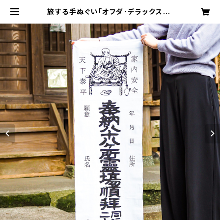
旅する手ぬぐい「オフダ･デラックス」 |
みんなのへんろ（店）