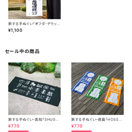
旅する手ぬぐい「オフダ･デラック
ス」
¥1,100
セール中の商品
旅する手ぬぐい・高知「SHUGY
旅する手ぬぐい・徳島「HOSSHI
O」
N」
¥770
¥770