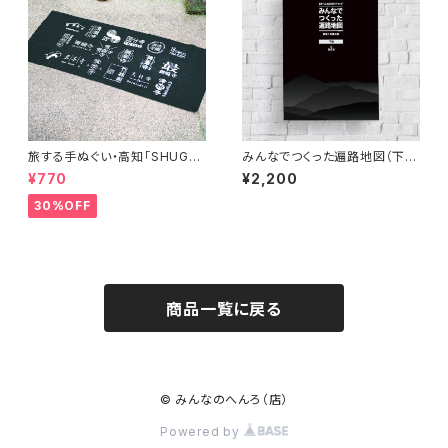
旅する手ぬぐい・高知「SHUGY
みんなでつくった遍路地図（下
O」
巻）第3版
¥770
¥2,200
30%OFF
商品一覧に戻る
© みんなのへんろ（店）
Powered by