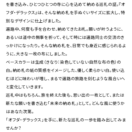
を書き込み、ひとつひとつの寺に心を込めて納める巡礼の証。『オ
フダ・デラックス』は、そんな納め札を手ぬぐいサイズに拡大し、特
別なデザインに仕上げました。
遍路中、何度も手を合わせ、納めてきたお札。願いが叶うように、
あるいは道中の無事を祈って、そして時には遍路同士の交流のき
っかけになったり――。そんな納め札を、日常でも身近に感じられるよ
うに、大きな一枚の布にしました。
ベースカラーは生成（きなり：染色していない自然な布の色）の
白。納め札の紙の質感をイメージした、優しく柔らかい白。使い込
むほどに味わいが増し、まるで遍路の旅路を刻むような風合いへ
と変化していきます。
巡礼中はもちろん、旅を終えた後も、思い出の一枚として、または
新たな願いを書き込む「未来の納め札」として。どんな風に使うか
はあなた次第。
「オフダ・デラックス」を手に、新たな巡礼の一歩を踏み出してみま
せんか？