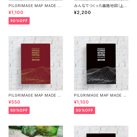
PILGRIMAGE MAP MADE BY
みんなでつくった遍路地図（上
EVERYONE (VOLUME 1)
巻）第3版
¥1,100
¥2,200
50%OFF
PILGRIMAGE MAP MADE BY
PILGRIMAGE MAP MADE BY
EVERYONE (VOLUME 3)
EVERYONE (VOLUME 2)
¥550
¥1,100
50%OFF
50%OFF